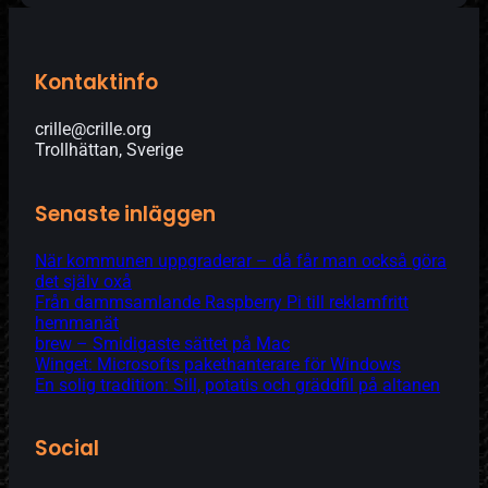
Kontaktinfo
crille@crille.org
Trollhättan, Sverige
Senaste inläggen
När kommunen uppgraderar – då får man också göra
det själv oxå
Från dammsamlande Raspberry Pi till reklamfritt
hemmanät
brew – Smidigaste sättet på Mac
Winget: Microsofts pakethanterare för Windows
En solig tradition: Sill, potatis och gräddfil på altanen
Social