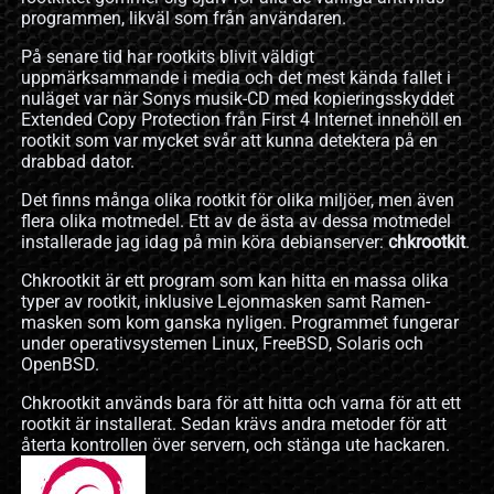
programmen, likväl som från användaren.
På senare tid har rootkits blivit väldigt
uppmärksammande i media och det mest kända fallet i
nuläget var när Sonys musik-CD med kopieringsskyddet
Extended Copy Protection från First 4 Internet innehöll en
rootkit som var mycket svår att kunna detektera på en
drabbad dator.
Det finns många olika rootkit för olika miljöer, men även
flera olika motmedel. Ett av de ästa av dessa motmedel
installerade jag idag på min köra debianserver:
chkrootkit
.
Chkrootkit är ett program som kan hitta en massa olika
typer av rootkit, inklusive Lejonmasken samt Ramen-
masken som kom ganska nyligen. Programmet fungerar
under operativsystemen Linux, FreeBSD, Solaris och
OpenBSD.
Chkrootkit används bara för att hitta och varna för att ett
rootkit är installerat. Sedan krävs andra metoder för att
återta kontrollen över servern, och stänga ute hackaren.