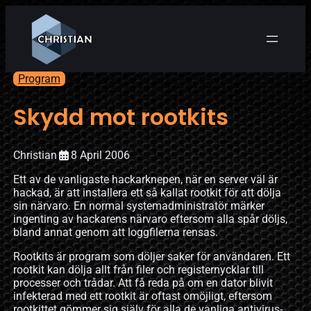
Program
Skydd mot rootkits
Christian
8 April 2006
Ett av de vanligaste hackarknepen, när en server väl är
hackad, är att installera ett så kallat rootkit för att dölja
sin närvaro. En normal systemadministratör märker
ingenting av hackarens närvaro eftersom alla spår döljs,
bland annat genom att loggfilerna rensas.
Rootkits är program som döljer saker för användaren. Ett
rootkit kan dölja allt från filer och registernycklar till
processer och trådar. Att få reda på om en dator blivit
infekterad med ett rootkit är oftast omöjligt, eftersom
rootkittet gömmer sig själv för alla de vanliga antivirus-