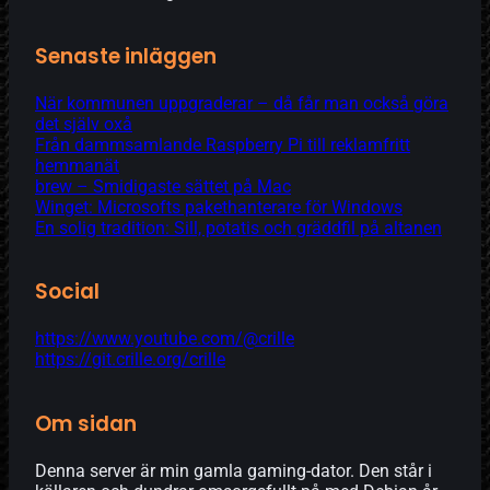
Senaste inläggen
När kommunen uppgraderar – då får man också göra
det själv oxå
Från dammsamlande Raspberry Pi till reklamfritt
hemmanät
brew – Smidigaste sättet på Mac
Winget: Microsofts pakethanterare för Windows
En solig tradition: Sill, potatis och gräddfil på altanen
Social
https://www.youtube.com/@crille
https://git.crille.org/crille
Om sidan
Denna server är min gamla gaming-dator. Den står i