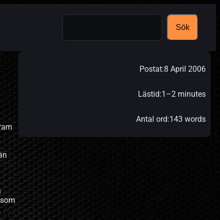
Search
Sök
Postat:
8 April 2006
Lästid:
1–2 minutes
Antal ord:
143 words
gram
än
n
r som