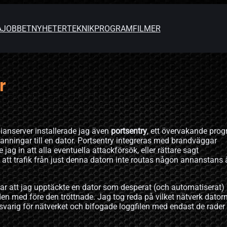
A
JOBBET
NYHETER
TEKNIK
PROGRAM
FILMER
r
bianserver installerade jag även
portsentry
, ett övervakande pro
kanningar till en dator. Portsentry integreras med brandväggar
 jag in att alla eventuella attackförsök, eller rättare sagt
å att trafik från just denna datorn inte routas någon annanstans 
a var att jag upptäckte en dator som desperat (och automatiserat)
den med före den tröttnade. Jag tog reda på vilket nätverk dator
varig för nätverket och bifogade loggfilen med endast de rade