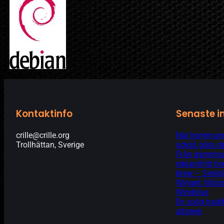
Kontaktinfo
Senaste i
crille@crille.org
När kommunen
Trollhättan, Sverige
också göra de
Från dammsam
reklamfritt 
brew – Smidi
Winget: Micro
Windows
En solig tradi
altanen