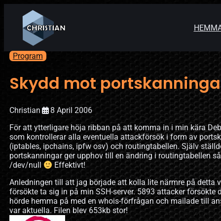
HEMM
Program
Skydd mot portskanninga
Christian
8 April 2006
För att ytterligare höja ribban på att komma in i min kära De
som kontrollerar alla eventuella attackförsök i form av ports
(iptables, ipchains, ipfw osv) och routingtabellen. Själv ställde
portskanningar ger upphov till en ändring i routingtabellen s
/dev/null
Effektivt!
Anledningen till att jag började att kolla lite närmre på dett
försökte ta sig in på min SSH-server. 5893 attacker försökte 
hörde hemma på med en whois-förfrågan och mailade till ans
var aktuella. Filen blev 653kb stor!