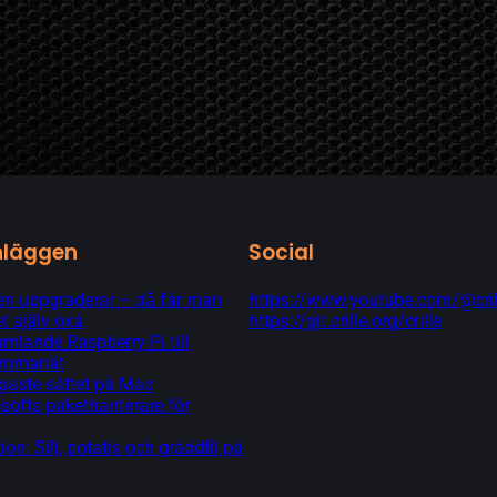
nläggen
Social
 uppgraderar – då får man
https://www.youtube.com/@cril
t själv oxå
https://git.crille.org/crille
lande Raspberry Pi till
hemmanät
gaste sättet på Mac
softs pakethanterare för
tion: Sill, potatis och gräddfil på