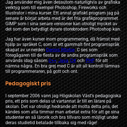
Jag använder mig även dessutom naturligtvis av grafiska
verktyg som till exempel Photoshop, Fireworks och
Illustrator i mina kurser. Ett annat grafiskt program jag på
senare år börjat arbeta med är det fria grafikprogrammet
GIMP som i sina senare versioner kan otroligt mycket av
det som den betydligt dyrare storebrodern Photoshop kan.
Jag har även kurser inom programmering, då främst med
hjälp av språket C, som är ett gammalt fint programspråk
skapat av ur-nerden
Dennis Ritchie
. C ses som
föregågaren till de flesta av de andra programspråk som
används idag såsom
C++
,
Java
,
C#
och
PHP
för att
nämna några. En bra grej med C är att all kontroll lämnas
till programmeraren, på gott och ont.
Pedagogiskt pris
I september 2006 vann jag Högskolan Väst’s pedagogiska
pris, ett pris som delas ut vartannat år till en lärare på
skolan. Det var otroligt hedrande att motta detta pris, det
kändes som alla timmar man arbetat extra för att ge sina
studenter en så lärorik och bra tillvaro som möjligt under
deras studietid betalade tillbaka sig med råge!