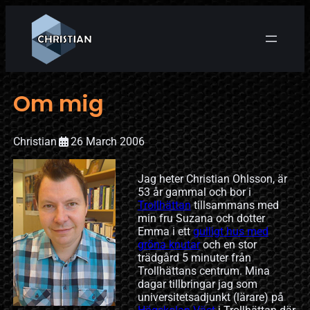
Om mig
Christian
26 March 2006
Jag heter Christian Ohlsson, är
53 år gammal och bor i
Trollhättan
tillsammans med
min fru Suzana och dotter
Emma i ett
gulligt hus med
gröna knutar
och en stor
trädgård 5 minuter från
Trollhättans centrum. Mina
dagar tillbringar jag som
universitetsadjunkt (lärare) på