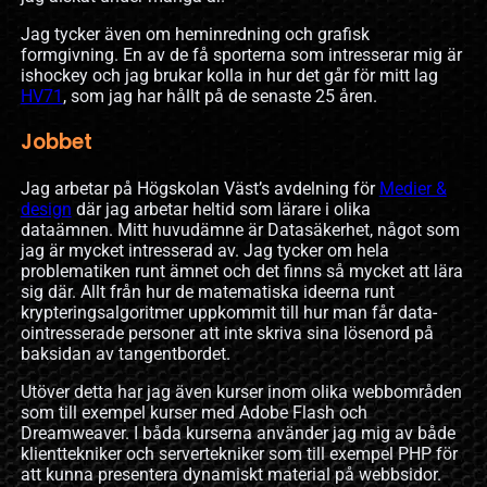
Jag tycker även om heminredning och grafisk
formgivning. En av de få sporterna som intresserar mig är
ishockey och jag brukar kolla in hur det går för mitt lag
HV71
, som jag har hållt på de senaste 25 åren.
Jobbet
Jag arbetar på Högskolan Väst’s avdelning för
Medier &
design
där jag arbetar heltid som lärare i olika
dataämnen. Mitt huvudämne är Datasäkerhet, något som
jag är mycket intresserad av. Jag tycker om hela
problematiken runt ämnet och det finns så mycket att lära
sig där. Allt från hur de matematiska ideerna runt
krypteringsalgoritmer uppkommit till hur man får data-
ointresserade personer att inte skriva sina lösenord på
baksidan av tangentbordet.
Utöver detta har jag även kurser inom olika webbområden
som till exempel kurser med Adobe Flash och
Dreamweaver. I båda kurserna använder jag mig av både
klienttekniker och servertekniker som till exempel PHP för
att kunna presentera dynamiskt material på webbsidor.