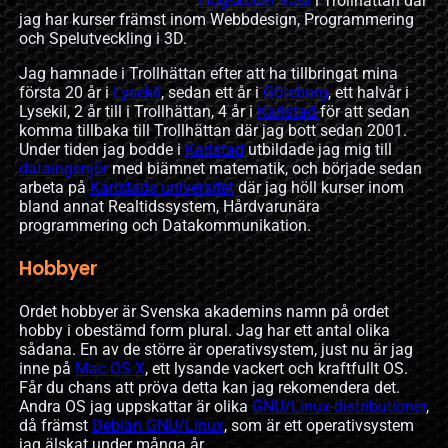
Högskolan Väst
i Trollhättan där
jag har kurser främst inom Webbdesign, Programmering
och Spelutveckling i 3D.
Jag hamnade i Trollhättan efter att ha tillbringat mina
första 20 år i
Lysekil
, sedan ett år i
Göteborg
, ett halvår i
Lysekil, 2 år till i Trollhättan, 4 år i
Karlstad
för att sedan
komma tillbaka till Trollhättan där jag bott sedan 2001.
Under tiden jag bodde i
Karlstad
utbildade jag mig till
dataingenjör
med biämnet matematik, och började sedan
arbeta på
Karlstads universitet
där jag höll kurser inom
bland annat Realtidssystem, Hårdvarunära
programmering och Datakommunikation.
Hobbyer
Ordet hobbyer är Svenska akademins namn på ordet
hobby i obestämd form plural. Jag har ett antal olika
sådana. En av de större är operativsystem, just nu är jag
inne på
Mac OS X
, ett lysande vackert och kraftfullt OS.
Får du chans att pröva detta kan jag rekomendera det.
Andra OS jag uppskattar är olika
GNU/Linux-distributioner
,
då främst
Debian GNU/Linux
, som är ett operativsystem
jag älskat under många år.