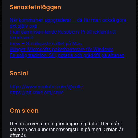
Senaste inläggen
När kommunen uppgraderar – då får man också göra
det själv oxå
Från dammsamlande Raspberry Pi till reklamfritt
hemmanät
brew – Smidigaste sättet på Mac
Winget: Microsofts pakethanterare för Windows
En solig tradition: Sill, potatis och gräddfil på altanen
Social
https://www.youtube.com/@crille
https://git.crille.org/crille
Om sidan
Denna server är min gamla gaming-dator. Den står i
källaren och dundrar omsorgsfullt på med Debian år
efter år.