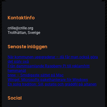
Kontaktinfo
crille@crille.org
Trollhättan, Sverige
Senaste inläggen
När kommunen uppgraderar – då får man också göra
det själv oxå
Från dammsamlande Raspberry Pi till reklamfritt
hemmanät
brew – Smidigaste sättet på Mac
Winget: Microsofts pakethanterare för Windows
En solig tradition: Sill, potatis och gräddfil på altanen
Social