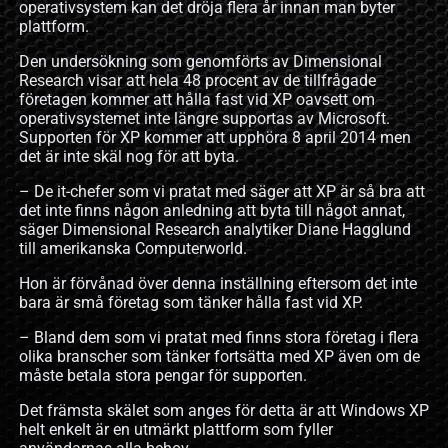
operativsystem kan det dröja flera år innan man byter
plattform.
Den undersökning som genomförts av Dimensional
Research visar att hela 48 procent av de tillfrågade
företagen kommer att hålla fast vid XP oavsett om
operativsystemet inte längre supportas av Microsoft.
Supporten för XP kommer att upphöra 8 april 2014 men
det är inte skäl nog för att byta.
– De it-chefer som vi pratat med säger att XP är så bra att
det inte finns någon anledning att byta till något annat,
säger Dimensional Research analytiker Diane Hagglund
till amerikanska Computerworld.
Hon är förvånad över denna inställning eftersom det inte
bara är små företag som tänker hålla fast vid XP.
– Bland dem som vi pratat med finns stora företag i flera
olika branscher som tänker fortsätta med XP även om de
måste betala stora pengar för supporten.
Det främsta skälet som anges för detta är att Windows XP
helt enkelt är en utmärkt plattform som fyller