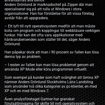
användarnas alla behov.
Anders Grönlund är marknadschef på Zipper där man
specialiserat sig på att rulla ut Windows i stora
organisationer. Han har förståelse för att vissa företag
avstår från att uppgradera.
– Ett lyft till nytt operativsystem medför att man måste
kolla om program och kopplingar till webbläsare verkligen
funkar. Här kan det ofta vara applikationer med
hårdvaruberoenden som ställer till det, säger Anders
Grönlund.
Han påpekar dock att man i 90 procent av fallen kan lösa
denna typ av problem.
– I resten av fallen kan man lösa problemet genom att
använda XP Mode eller köra programmen virtuellt.
Som exempel på kunder som haft svårighet att lämna XP
nämner Anders Grönlund Stockholms Läns Landsting
som använder två olika kategorier av pc-klienter, en med
XP och en med Windows 7.
Även analysföretaget Gartner har granskat
förutsättningarna för skifte till nytt operativsystem och