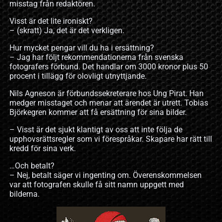
misstag från redaktören.
Visst är det lite ironiskt?
– (skratt) Ja, det är det verkligen.
Hur mycket pengar vill du ha i ersättning?
– Jag har följt rekommendationerna från svenska
fotografers förbund. Det handlar om 3000 kronor plus 50
procent i tillägg för olovligt utnyttjande.
Nils Agneson är förbundssekreterare hos Ung Pirat. Han
medger misstaget och menar att ärendet är utrett. Tobias
Björkegren kommer att få ersättning för sina bilder.
– Visst är det sjukt klantigt av oss att inte följa de
upphovsrättsregler som vi förespråkar. Skapare har rätt till
kredd för sina verk.
…Och betalt?
– Nej, betalt säger vi ingenting om. Överenskommelsen
var att fotografen skulle få sitt namn uppgett med
bilderna.