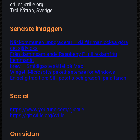
crille@crille.org
Trollhättan, Sverige
Senaste inläggen
När kommunen uppgraderar – då får man också göra
det själv oxå
Från dammsamlande Raspberry Pi till reklamfritt
hemmanät
brew – Smidigaste sättet på Mac
Winget: Microsofts pakethanterare för Windows
En solig tradition: Sill, potatis och gräddfil på altanen
Social
https://www.youtube.com/@crille
https://git.crille.org/crille
Om sidan