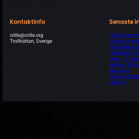
Kontaktinfo
Senaste i
crille@crille.org
När kommunen
Trollhättan, Sverige
också göra de
Från dammsam
reklamfritt 
brew – Smidi
Winget: Micro
Windows
En solig tradi
altanen