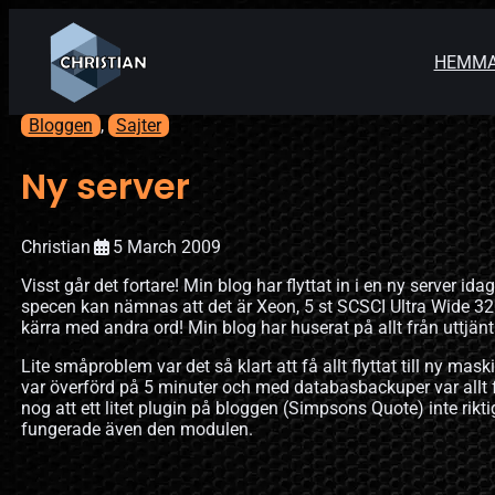
HEMM
Bloggen
, 
Sajter
Ny server
Christian
5 March 2009
Visst går det fortare! Min blog har flyttat in i en ny server ida
specen kan nämnas att det är Xeon, 5 st SCSCI Ultra Wide 32
kärra med andra ord! Min blog har huserat på allt från uttjänta
Lite småproblem var det så klart att få allt flyttat till ny ma
var överförd på 5 minuter och med databasbackuper var allt 
nog att ett litet plugin på bloggen (Simpsons Quote) inte rikti
fungerade även den modulen.