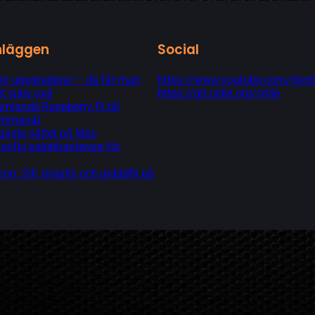
nläggen
Social
 uppgraderar – då får man
https://www.youtube.com/@cril
t själv oxå
https://git.crille.org/crille
lande Raspberry Pi till
hemmanät
gaste sättet på Mac
softs pakethanterare för
tion: Sill, potatis och gräddfil på