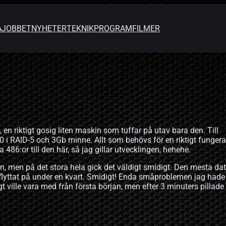
A
JOBBET
NYHETER
TEKNIK
PROGRAM
FILMER
g, en riktigt gosig liten maskin som tuffar på utav bara den. Till
0 i RAID-5 och 3Gb minne. Allt som behövs för en riktigt funger
 486:or till den här, så jag gillar utvecklingen, hehehe.
skin, men på det stora hela gick det väldigt smidigt. Den mesta da
flyttat på under en kvart. Smidigt! Enda småproblemen jag hade
gt ville vara med från första början, men efter 3 minuters pillade