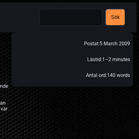
Search
Sök
Postat:
5 March 2009
Lästid:
1–2 minutes
Antal ord:
140 words
ande
tan
 var