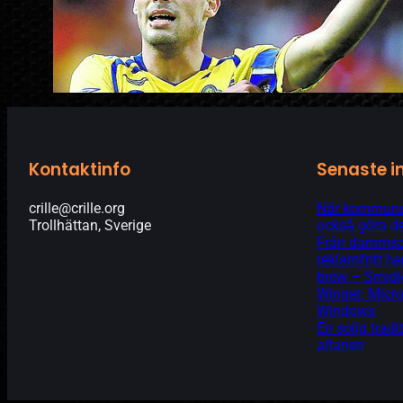
Kontaktinfo
Senaste i
crille@crille.org
När kommunen
Trollhättan, Sverige
också göra de
Från dammsam
reklamfritt 
brew – Smidi
Winget: Micro
Windows
En solig tradi
altanen