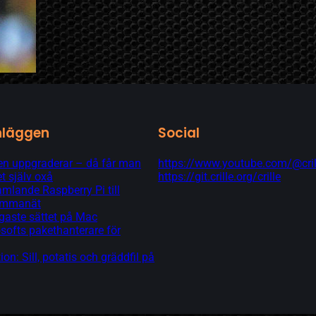
nläggen
Social
 uppgraderar – då får man
https://www.youtube.com/@cril
t själv oxå
https://git.crille.org/crille
lande Raspberry Pi till
hemmanät
gaste sättet på Mac
softs pakethanterare för
tion: Sill, potatis och gräddfil på