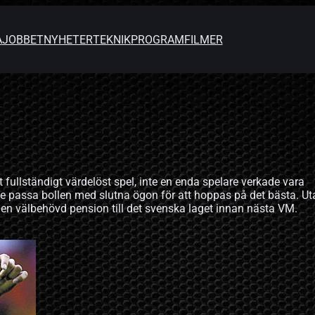
A
JOBBET
NYHETER
TEKNIK
PROGRAM
FILMER
l
 fullständigt värdelöst spel, inte en enda spelare verkade vara
ge passa bollen med slutna ögon för att hoppas på det bästa. Ut
e en välbehövd pension till det svenska laget innan nästa VM.