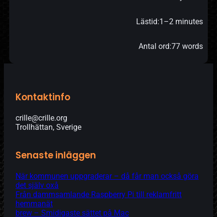
Lästid:
1–2 minutes
Antal ord:
77 words
Kontaktinfo
crille@crille.org
Trollhättan, Sverige
Senaste inläggen
När kommunen uppgraderar – då får man också göra
det själv oxå
Från dammsamlande Raspberry Pi till reklamfritt
hemmanät
brew – Smidigaste sättet på Mac