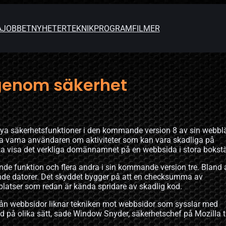
A
JOBBET
NYHETER
TEKNIK
PROGRAM
FILMER
genom säkerhet
nya säkerhetsfunktioner i den kommande version 8 av sin webbl
 ska varna användaren om aktiviteter som kan vara skadliga på
a visa det verkliga domännamnet på en webbsida i stora bokstä
nde funktion och flera andra i sin kommande version tre. Bland
ande datorer. Det skyddet bygger på att en checksumma av
latser som redan är kända spridare av skadlig kod.
från webbsidor liknar tekniken mot webbsidor som sysslar med
d på olika sätt, sade Window Snyder, säkerhetschef på Mozilla ti