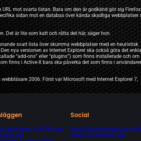
n URL mot svarta listan. Bara om den är godkänd gör sig Firefox
pecifika sidan mot en databas över kända skadliga webbplatser
n. Det är lite som katt och råtta det här, säger hon.
iknande svart lista över skumma webbplatser med en heuristisk
Den nya versionen av Internet Explorer ska också göra det enkl
allade “add-ons” eller “plugins”) som finns installerade och om 
som finns i Active-X bara ska påverka det som finns i användare
a webbläsare 2006. Först var Microsoft med Internet Explorer 7,
nläggen
Social
 uppgraderar – då får man
https://www.youtube.com/@cril
t själv oxå
https://git.crille.org/crille
lande Raspberry Pi till