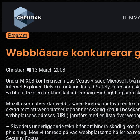
HEMM
Program
Webbläsare konkurrerar 
Christian
13 March 2008
Under MIX08 konferensen i Las Vegas visade Microsoft två 
Internet Explorer. Dels en funktion kallad Safety Filter som
webben. Dels en funktion kallad Domain Highlighting som sk
Mozilla som utvecklar webbläsaren Firefox har lovat en likna
skydd mot att webbplatser laddar ner skadlig kod till besök
webbplatsens adresss (URL) jämförs med en lista över webbp
– Skyddets underliggande teknik för att hindra skadlig kod 
phisihing. Men vi tar reda på vad webbplatserna håller på me
Security Focus.