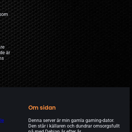
 som
are
de är
ns
Om sidan
le
Denna server är min gamla gaming-dator.
Den står i källaren och dundrar omsorgsfullt
på med Debian år efter år.