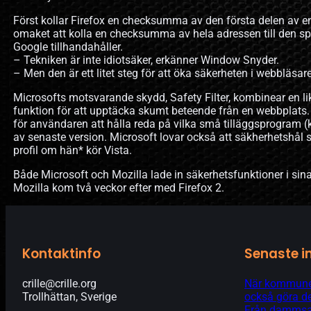
Först kollar Firefox en checksumma av den första delen av e
omaket att kolla en checksumma av hela adressen till den s
Google tillhandahåller.
– Tekniken är inte idiotsäker, erkänner Window Snyder.
– Men den är ett litet steg för att öka säkerheten i webbläsare
Microsofts motsvarande skydd, Safety Filter, kombinear en l
funktion för att upptäcka skumt beteende från en webbplats. 
för användaren att hålla reda på vilka små tilläggsprogram (k
av senaste version. Microsoft lovar också att säkherhetshål 
profil om hän* kör Vista.
Både Microsoft och Mozilla lade in säkerhetsfunktioner i sin
Mozilla kom två veckor efter med Firefox 2.
Kontaktinfo
Senaste i
crille@crille.org
När kommunen
Trollhättan, Sverige
också göra de
Från dammsam