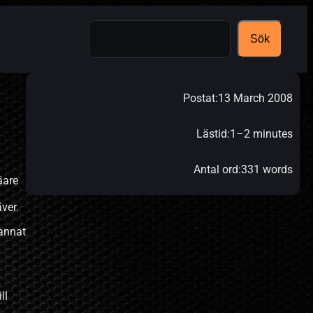
Search
Sök
Postat:
13 March 2008
Lästid:
1–2 minutes
Antal ord:
331 words
äare
ver.
 annat
ll