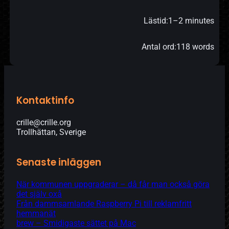
Lästid:
1–2 minutes
Antal ord:
118 words
Kontaktinfo
crille@crille.org
Trollhättan, Sverige
Senaste inläggen
När kommunen uppgraderar – då får man också göra
det själv oxå
Från dammsamlande Raspberry Pi till reklamfritt
hemmanät
brew – Smidigaste sättet på Mac