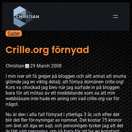
Sajter
Crille.org förnyad
Christian
29 March 2008
I min iver att få grejjer på bloggen och allt annat att snurra
glömde jag en viktig detalj: att förnya domänen crille.org!
Kors va chockad jag blev när jag surfade in på bloggen
bara för att mötas av ett meddelande som sa att min
webbläsare inte hade en aning om vad crille.org var för
något.
Nu är den i alla fall förnyad i ytterliga 3 år, och efter det
blir det fler för-nyningar av namnet. Det kostar 75 kronor
om året att äga en sajt, och personligen tycker jag att det
är lätt värt pengarna, om så bara för att ha en konstant