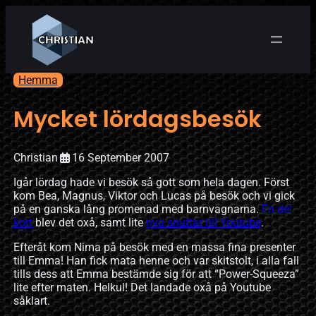
Hemma
Mycket lördagsbesök
Christian
16 September 2007
Igår lördag hade vi besök så gott som hela dagen. Först
kom Bea, Magnus, Viktor och Lucas på besök och vi gick
på en ganska lång promenad med barnvagnarna.
En del
kort
blev det oxå, samt lite
nya snuttar till Youtube
.
Efteråt kom Nima på besök med en massa fina presenter
till Emma! Han fick mata henne och var skitstolt, i alla fall
tills dess att Emma bestämde sig för att “Power-Squeeza”
lite efter maten. Helkul! Det landade oxå på Youtube
såklart.