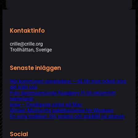
Kontaktinfo
crille@crille.org
Trollhättan, Sverige
Senaste inläggen
När kommunen uppgraderar – då får man också göra
det själv oxå
Från dammsamlande Raspberry Pi till reklamfritt
hemmanät
brew – Smidigaste sättet på Mac
Winget: Microsofts pakethanterare för Windows
En solig tradition: Sill, potatis och gräddfil på altanen
Social