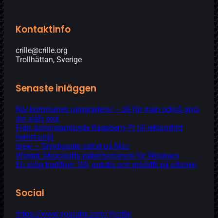
Kontaktinfo
crille@crille.org
Trollhättan, Sverige
Senaste inläggen
När kommunen uppgraderar – då får man också göra
det själv oxå
Från dammsamlande Raspberry Pi till reklamfritt
hemmanät
brew – Smidigaste sättet på Mac
Winget: Microsofts pakethanterare för Windows
En solig tradition: Sill, potatis och gräddfil på altanen
Social
https://www.youtube.com/@crille