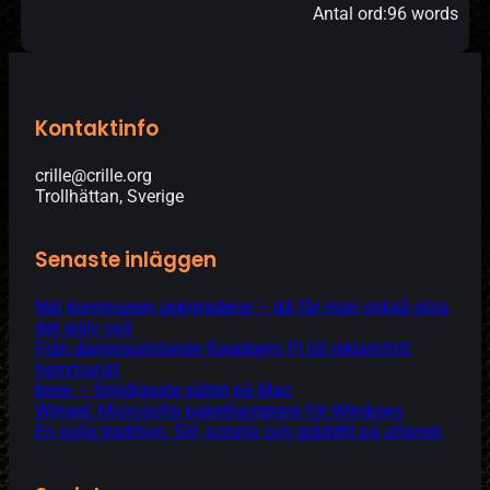
Antal ord:
96 words
Kontaktinfo
crille@crille.org
Trollhättan, Sverige
Senaste inläggen
När kommunen uppgraderar – då får man också göra
det själv oxå
Från dammsamlande Raspberry Pi till reklamfritt
hemmanät
brew – Smidigaste sättet på Mac
Winget: Microsofts pakethanterare för Windows
En solig tradition: Sill, potatis och gräddfil på altanen