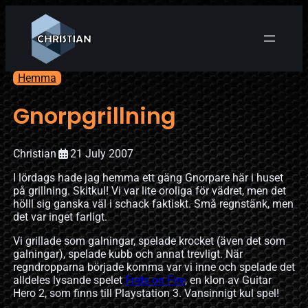
Hemma
Gnorpgrillning
Christian
21 July 2007
I lördags hade jag hemma ett gäng Gnorpare här i huset
på grillning. Skitkul! Vi var lite oroliga för vädret, men det
hölll sig ganska väl i schack faktiskt. Små regnstänk, men
det var inget farligt.
Vi grillade som galningar, spelade krocket (även det som
galningar), spelade kubb och annat trevligt. När
regndropparna började komma var vi inne och spelade det
alldeles lysande spelet
Frets on Fire
, en klon av Guitar
Hero 2, som finns till Playstation 3. Vansinnigt kul spel!