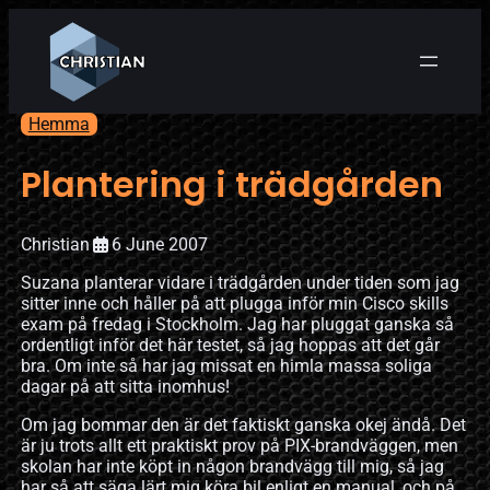
Hemma
Plantering i trädgården
Christian
6 June 2007
Suzana planterar vidare i trädgården under tiden som jag
sitter inne och håller på att plugga inför min Cisco skills
exam på fredag i Stockholm. Jag har pluggat ganska så
ordentligt inför det här testet, så jag hoppas att det går
bra. Om inte så har jag missat en himla massa soliga
dagar på att sitta inomhus!
Om jag bommar den är det faktiskt ganska okej ändå. Det
är ju trots allt ett praktiskt prov på PIX-brandväggen, men
skolan har inte köpt in någon brandvägg till mig, så jag
har så att säga lärt mig köra bil enligt en manual, och på