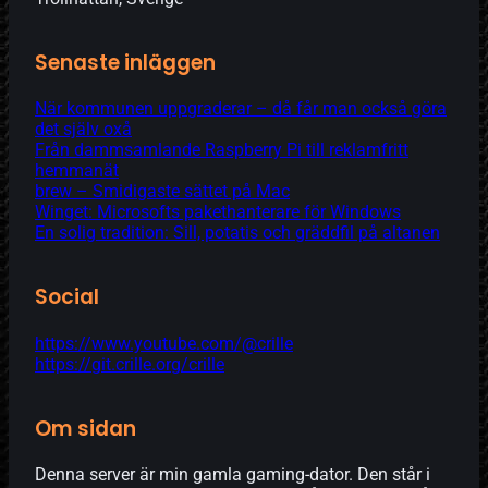
Senaste inläggen
När kommunen uppgraderar – då får man också göra
det själv oxå
Från dammsamlande Raspberry Pi till reklamfritt
hemmanät
brew – Smidigaste sättet på Mac
Winget: Microsofts pakethanterare för Windows
En solig tradition: Sill, potatis och gräddfil på altanen
Social
https://www.youtube.com/@crille
https://git.crille.org/crille
Om sidan
Denna server är min gamla gaming-dator. Den står i