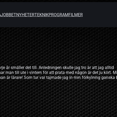
A
JOBBET
NYHETER
TEKNIK
PROGRAM
FILMER
e år smäller det till. Anledningen skulle jag tro är att jag alltid
r man till ute i vintern för att prata med någon är det ju kört. M
r man är lärare! Som tur var tajmade jag in min förkylning ganska 