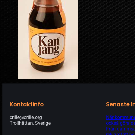
Kontaktinfo
Senaste i
crille@crille.org
När kommunen
Trollhättan, Sverige
också göra de
Från dammsam
reklamfritt 