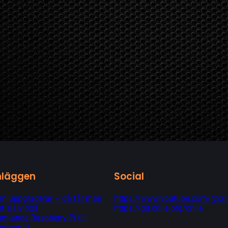
nläggen
Social
 uppgraderar – då får man
https://www.youtube.com/@cril
t själv oxå
https://git.crille.org/crille
lande Raspberry Pi till
hemmanät