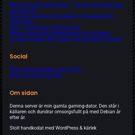
När kommunen uppgraderar – då får man också göra
det själv oxå
Från dammsamlande Raspberry Pi till reklamfritt
hemmanät
brew – Smidigaste sättet på Mac
Winget: Microsofts pakethanterare för Windows
En solig tradition: Sill, potatis och gräddfil på altanen
Social
https://www.youtube.com/@crille
https://git.crille.org/crille
Om sidan
Denna server är min gamla gaming-dator. Den står i
källaren och dundrar omsorgsfullt på med Debian år
efter år.
Stolt handkodat med WordPress & kärlek