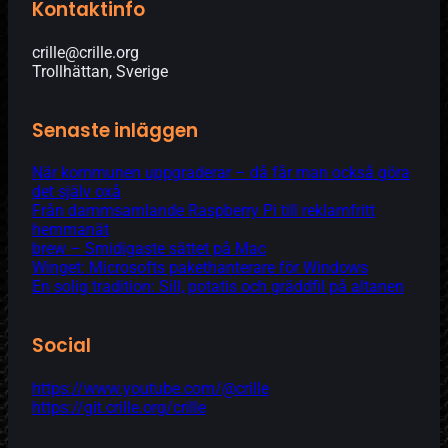
Kontaktinfo
crille@crille.org
Trollhättan, Sverige
Senaste inläggen
När kommunen uppgraderar – då får man också göra
det själv oxå
Från dammsamlande Raspberry Pi till reklamfritt
hemmanät
brew – Smidigaste sättet på Mac
Winget: Microsofts pakethanterare för Windows
En solig tradition: Sill, potatis och gräddfil på altanen
Social
https://www.youtube.com/@crille
https://git.crille.org/crille