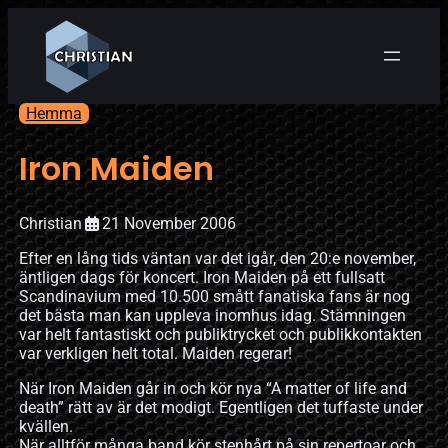
Hemma
Iron Maiden
Christian
21 November 2006
Efter en lång tids väntan var det igår, den 20:e november,
äntligen dags för koncert. Iron Maiden på ett fullsatt
Scandinavium med 10.500 smått fanatiska fans är nog
det bästa man kan uppleva inomhus idag. Stämningen
var helt fantastiskt och publiktrycket och publikkontakten
var verkligen helt total. Maiden regerar!
När Iron Maiden går in och kör nya “A matter of life and
death” rätt av är det modigt. Egentligen det tuffaste under
kvällen.
När alltför många band kör stenhårt på sin repertoar och