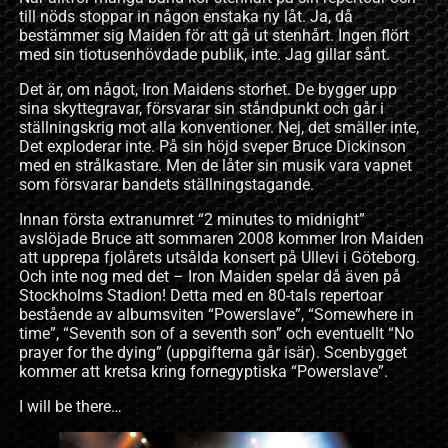
till nöds stoppar in någon enstaka ny låt. Ja, då
bestämmer sig Maiden för att gå ut stenhårt. Ingen flört
med sin tiotusenhövdade publik, inte. Jag gillar sånt.
Det är, om något, Iron Maidens storhet. De bygger upp
sina skyttegravar, försvarar sin ståndpunkt och går i
ställningskrig mot alla konventioner. Nej, det smäller inte,
Det exploderar inte. På sin höjd sveper Bruce Dickinson
med en strålkastare. Men de låter sin musik vara vapnet
som försvarar bandets ställningstagande.
Innan första extranumret “2 minutes to midnight”
avslöjade Bruce att sommaren 2008 kommer Iron Maiden
att upprepa fjolårets utsålda konsert på Ullevi i Göteborg.
Och inte nog med det – Iron Maiden spelar då även på
Stockholms Stadion! Detta med en 80-tals repertoar
bestående av albumsviten “Powerslave”, “Somewhere in
time”, “Seventh son of a seventh son” och eventuellt “No
prayer for the dying” (uppgifterna går isär). Scenbygget
kommer att kretsa kring fornegyptiska “Powerslave”.
I will be there…