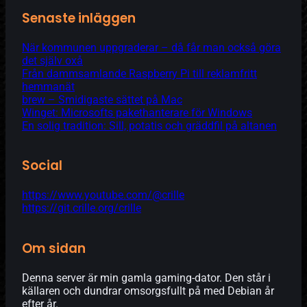
Senaste inläggen
När kommunen uppgraderar – då får man också göra
det själv oxå
Från dammsamlande Raspberry Pi till reklamfritt
hemmanät
brew – Smidigaste sättet på Mac
Winget: Microsofts pakethanterare för Windows
En solig tradition: Sill, potatis och gräddfil på altanen
Social
https://www.youtube.com/@crille
https://git.crille.org/crille
Om sidan
Denna server är min gamla gaming-dator. Den står i
källaren och dundrar omsorgsfullt på med Debian år
efter år.