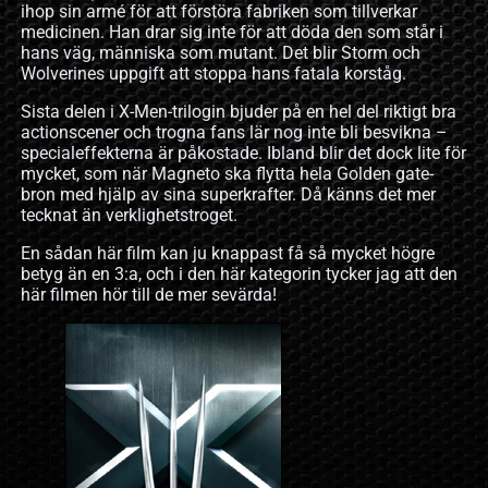
ihop sin armé för att förstöra fabriken som tillverkar
medicinen. Han drar sig inte för att döda den som står i
hans väg, människa som mutant. Det blir Storm och
Wolverines uppgift att stoppa hans fatala korståg.
Sista delen i X-Men-trilogin bjuder på en hel del riktigt bra
actionscener och trogna fans lär nog inte bli besvikna –
specialeffekterna är påkostade. Ibland blir det dock lite för
mycket, som när Magneto ska flytta hela Golden gate-
bron med hjälp av sina superkrafter. Då känns det mer
tecknat än verklighetstroget.
En sådan här film kan ju knappast få så mycket högre
betyg än en 3:a, och i den här kategorin tycker jag att den
här filmen hör till de mer sevärda!