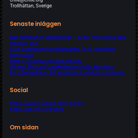
Trollhättan, Sverige
Senaste inläggen
När kommunen uppgraderar – då får man också göra
det själv oxå
Från dammsamlande Raspberry Pi till reklamfritt
hemmanät
brew – Smidigaste sättet på Mac
Winget: Microsofts pakethanterare för Windows
En solig tradition: Sill, potatis och gräddfil på altanen
Social
https://www.youtube.com/@crille
https://git.crille.org/crille
Om sidan