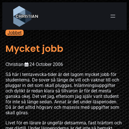
Jobbet
Mycket jobb
Christian
24 October 2006
Så här i tentavevcka-tider är det lagom mycket jobb för
studenterna. De sover så länge de vill och vaknar till och
pluggar in det som skall pluggas. Inlämningsuppgifter
och dylikt är redan klara så tillvaron är för det mesta
ganska okej. Det vet jag, eftersom jag själv varit student
för inte så länge sedan. Annat är det under läsperioden.
Då är det alltid högvarv och massvis med uppgifter som
skall göras.
Livet för en lärare är ungefär detsamma, fast tvärtom och
mer därtill. Under läsperioderna är det inte så hemskt