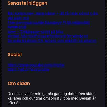
Senaste inläggen
När kommunen uppgraderar – då får man också göra
det själv oxå
Från dammsamlande Raspberry Pi till reklamfritt
hemmanät
brew – Smidigaste sättet på Mac
Winget: Microsofts pakethanterare för Windows
En solig tradition: Sill, potatis och gräddfil på altanen
Social
https://www.youtube.com/@crille
https://git.crille.org/crille
Om sidan
Denna server är min gamla gaming-dator. Den står i
källaren och dundrar omsorgsfullt på med Debian år
efter år.