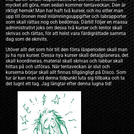
mycket att göra, men sedan kommer tentaveckan. Den är
riktigt hemsk! Man har haft två kurser, och nu sitter man
upp till öronen med inlämningsuppgifter och labrapporter
som skall rättas nog och bedömas. Därtill följer en massa
administrativt joks om dessa två kurser och tentor skall
skrivas och rättas, för att helst vara färdigrättade samma
dag som de skrivits.
Utöver allt det som hör till den förra läsperioden skall man
ju ha nya kurser. Dessa nya kurser skall detaljplaneras, det
skall koordineras, material skall skrivas och labbar skall
hittas på och utföras. När tentaveckan är slut och
kurserna börjar skall allt finnas tillgängligt på Disco. Som
tur är kan man vid denna tidpunkt luta sig tillbaka och ta
det lugnt ett tag. Jag längtar efter denna lugna tid!