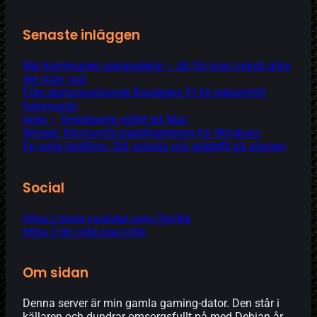
Senaste inläggen
När kommunen uppgraderar – då får man också göra
det själv oxå
Från dammsamlande Raspberry Pi till reklamfritt
hemmanät
brew – Smidigaste sättet på Mac
Winget: Microsofts pakethanterare för Windows
En solig tradition: Sill, potatis och gräddfil på altanen
Social
https://www.youtube.com/@crille
https://git.crille.org/crille
Om sidan
Denna server är min gamla gaming-dator. Den står i
källaren och dundrar omsorgsfullt på med Debian år