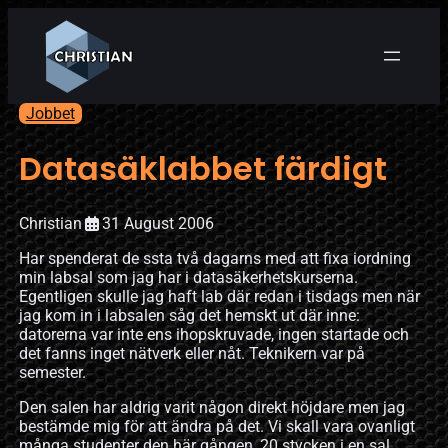
Jobbet
Datasäklabbet färdigt
Christian
31 August 2006
Har spenderat de ssta två dagarns med att fixa iordning
min labsal som jag har i datasäkerhetskurserna.
Egentligen skulle jag haft lab där redan i tisdags men när
jag kom in i labsalen såg det hemskt ut där inne:
datorerna var inte ens ihopskruvade, ingen startade och
det fanns inget nätverk eller nåt. Teknikern var på
semester.
Den salen har aldrig varit någon direkt höjdare men jag
bestämde mig för att ändra på det. Vi skall vara ovanligt
många studenter den här gången, 20 stycken i en sal