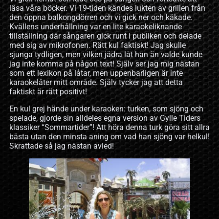
läsa våra böcker. Vi 19-tiden kändes lukten av grillen från
den öppna balkongdörren och vi gick ner och käkade.
Kvällens underhållning var en lite karaokeliknande
tillställning där sångaren gick runt i publiken och delade
med sig av mikrofonen. Rätt kul faktiskt! Jag skulle
sjunga tydligen, men vilken jädra låt han än valde kunde
jag inte komma på någon text! Själv ser jag mig nästan
som ett lexikon på låtar, men uppenbarligen är inte
karaokelåter mitt område. Själv tycker jag att detta
faktiskt är rätt positivt!
En kul grej hände under karaoken: turken, som sjöng och
spelade, gjorde sin alldeles egna version av Gylle Tiders
klassiker “Sommartider”! Att höra denna turk göra sitt allra
bästa utan den minsta aning om vad han sjöng var helkul!
Skrattade så jag nästan avled!