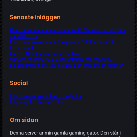
Senaste inläggen
När kommunen uppgraderar – då får man också göra
det själv oxå
Från dammsamlande Raspberry Pi till reklamfritt
hemmanät
brew – Smidigaste sättet på Mac
Winget: Microsofts pakethanterare för Windows
En solig tradition: Sill, potatis och gräddfil på altanen
Social
https://www.youtube.com/@crille
https://git.crille.org/crille
Om sidan
Denna server är min gamla gaming-dator. Den står i