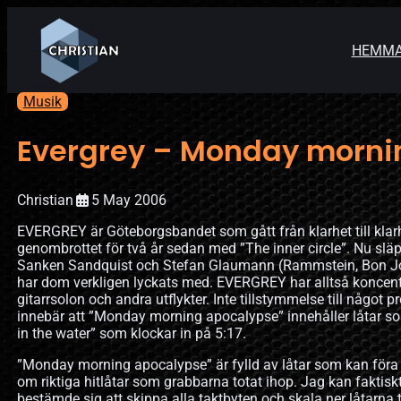
HEMM
Musik
Evergrey – Monday morni
Christian
5 May 2006
EVERGREY är Göteborgsbandet som gått från klarhet till klarh
genombrottet för två år sedan med ”The inner circle”. Nu släpp
Sanken Sandquist och Stefan Glaumann (Rammstein, Bon Jovi o
har dom verkligen lyckats med. EVERGREY har alltså koncentre
gitarrsolon och andra utflykter. Inte tillstymmelse till något p
innebär att ”Monday morning apocalypse” innehåller låtar som
in the water” som klockar in på 5:17.
”Monday morning apocalypse” är fylld av låtar som kan föra u
om riktiga hitlåtar som grabbarna totat ihop. Jag kan faktisk
bestämde sig att skippa alla taktbyten och skala ner låtarna 