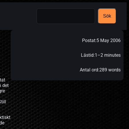
Search
Sök
Postat:
5 May 2006
Lästid:
1–2 minutes
Antal ord:
289 words
tat
h det
gre
ill
ktiskt
 de