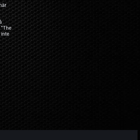
här
å
, ”The
 inte