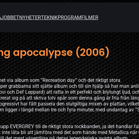
A
JOBBET
NYHETER
TEKNIK
PROGRAM
FILMER
ng apocalypse (2006)
et via album som ”Recreation day” och det riktigt stora
er grabbarna sitt sjätte album och till sin hjälp så har man anli
ch Def Leppard) att ratta in ett perfekt och blytungt ljud, oc
rat sig på att skriva tolv spår som denna gång är fria från län
rogressivt har fått passera den slutgiltiga mixen av plattan, vilket
 ligger i längd mellan tre och fyra minuter, med undantag av ”St
pp EVERGREY till de riktigt stora rockbanden, ja det handlar fa
t inte låta bli att jämföra med det som hände med Metallica när
till det mest väsentliga på deras legendariska svarta album.