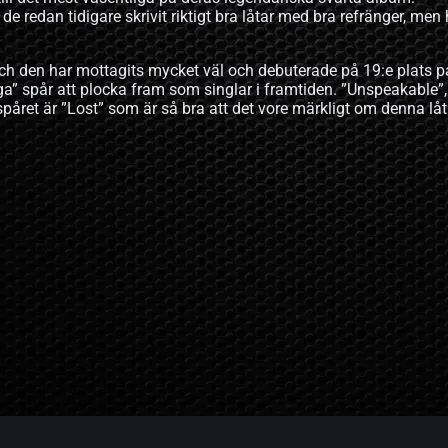
de redan tidigare skrivit riktigt bra låtar med bra refränger, men 
ch den har mottagits mycket väl och debuterade på 19:e plats p
iga” spår att plocka fram som singlar i framtiden. ”Unspeakable”
påret är ”Lost” som är så bra att det vore märkligt om denna låt