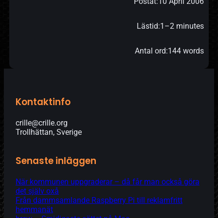
Postat:
10 April 2006
Lästid:
1–2 minutes
Antal ord:
144 words
Kontaktinfo
crille@crille.org
Trollhättan, Sverige
Senaste inläggen
När kommunen uppgraderar – då får man också göra
det själv oxå
Från dammsamlande Raspberry Pi till reklamfritt
hemmanät