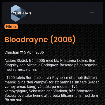
Filmer
Bloodrayne (2006)
Christian
5 April 2006
Action/Skräck från 2005 med bla Kristanna Loken, Ben
Kingsley och Michelle Rodriguez. Baserad på dataspelet
med samma namn.
I 1700-talets Rumänien lever Rayne, en dhampir (hälften
mänsklig, hälften vampyr) för att hämnas sin fars (Kagan,
vampyrernas kung) våldtäkt på modern. Två
vampyrjägare, Sebastian och Vladimir, från Brimstone
Society övertalar henne att arbeta tillsammans med dem
för sin sak.