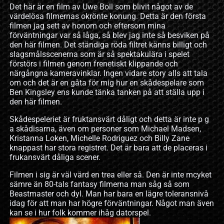
Det här är en film av Uwe Boll som blivit något av de
värdelösa filmernas okrönte konung. Detta är den första
filmen jag sett av honom och eftersom mina
förväntningar var så låga, så blev jag inte så besviken på
den här filmen. Det ständiga röda filtret känns billigt och
slagsmålsscenerna som är så spektakulära i spelet
förstörs i filmen genom frenetiskt klippande och
närgångna kameravinklar. Ingen vidare story alls att tala
om och det är en gåta för mig hur en skådespelare som
Ben Kingsley ens kunde tänka tanken på att ställa upp i
den här filmen.
Skådespeleriet är fruktansvärt dåligt och detta är inte p g
a skådisarna, även om personer som Michael Madsen,
Kristanna Loken, Michelle Rodriguez och Billy Zane
knappast har stora registret. Det är bara att de placeras i
frukansvärt dåliga scener.
Filmen i sig är väl värd en trea eller så. Den är inte mcyket
sämre än 80-tals fantasy filmerna man såg så som
Beastmaster och dyl. Man har bara en lägre toleransnivå
idag för att man har högre förväntningar. Något man även
kan se i hur folk kommer ihåg datorspel.