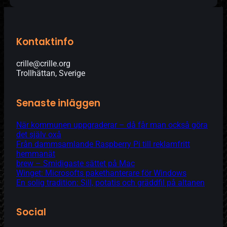
Kontaktinfo
crille@crille.org
Trollhättan, Sverige
Senaste inläggen
När kommunen uppgraderar – då får man också göra
det själv oxå
Från dammsamlande Raspberry Pi till reklamfritt
hemmanät
brew – Smidigaste sättet på Mac
Winget: Microsofts pakethanterare för Windows
En solig tradition: Sill, potatis och gräddfil på altanen
Social