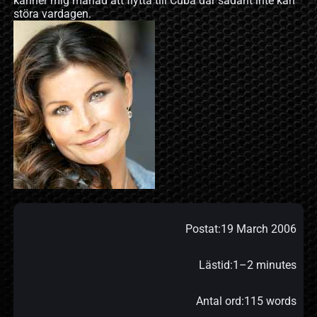
känner mig manad att flytta till Cuba där sådant inte kan
störa vardagen.
Postat:
19 March 2006
Lästid:
1–2 minutes
Antal ord:
115 words