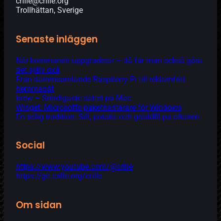
crille@crille.org
Trollhättan, Sverige
Senaste inläggen
När kommunen uppgraderar – då får man också göra
det själv oxå
Från dammsamlande Raspberry Pi till reklamfritt
hemmanät
brew – Smidigaste sättet på Mac
Winget: Microsofts pakethanterare för Windows
En solig tradition: Sill, potatis och gräddfil på altanen
Social
https://www.youtube.com/@crille
https://git.crille.org/crille
Om sidan