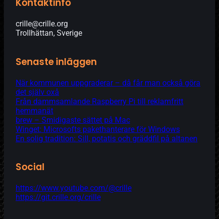
Kontaktinfo
crille@crille.org
Trollhättan, Sverige
Senaste inläggen
När kommunen uppgraderar – då får man också göra
det själv oxå
Från dammsamlande Raspberry Pi till reklamfritt
hemmanät
brew – Smidigaste sättet på Mac
Winget: Microsofts pakethanterare för Windows
En solig tradition: Sill, potatis och gräddfil på altanen
Social
https://www.youtube.com/@crille
https://git.crille.org/crille