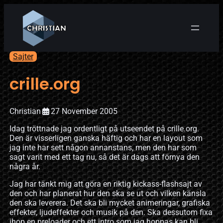
Sajter
crille.org
Christian
27 November 2005
Idag tröttnade jag ordentligt på utseendet på crille.org.
Den är visserligen ganska häftig och har en layout som
jag inte har sett någon annanstans, men den har som
sagt varit med ett tag nu, så det är dags att förnya den
några år.
Jag har tänkt mig att göra en riktig kickass-flashsajt av
den och har planerat hur den ska se ut och vilken känsla
den ska leverera. Det ska bli mycket animeringar, grafiska
effekter, ljudeffekter och musik på den. Ska dessutom fixa
ihop en preloader och ett intro som jag hoppas kan bli