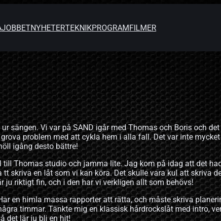
A
JOBBET
NYHETER
TEKNIK
PROGRAM
FILMER
g ur sängen. Vi var på SAND igår med Thomas och Boris och det
 grova problem med att cykla hem i alla fall. Det var inte mycket
 höll igång desto bättre!
l till Thomas studio och jamma lite. Jag kom på idag att det ha
a tt skriva en låt som vi kan köra. Det skulle vara kul att skriva d
ju riktigt fin, och i den har vi verkligen allt som behövs!
. Har en himla massa rapporter att rätta, och måste skriva planer
 några timmar. Tänkte mig en klassisk hårdrockslåt med intro, ver
 det lär ju bli en hit!