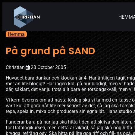
HEMM
Hemma
På grund på SAND
Christian
28 October 2005
Huvudet bara dunkar och klockan är 4. Har äntligen tagit mi
mer än lite blodigt! Har ingen koll på hur blodigt, men vi hade
där, såklart, det var ju trots allt bara en torsdagskväll, men vi
Vi kom överens om att nästa lördag ska vi ta med en kasse ö
varit kul att göra nåt lite mer seriöst av det, så jag ska försök
repa, spela in, mixa och producera sin egna låt. Hans studio är 
Funderar bara på när jag ska hitta tiden att skriva den låten
för Datalogikursen, men detta är viktigt, så jag ska nog hitta
brygga, refräng osv. Ska hitta på lite goa riff och fill-ins oxå, så