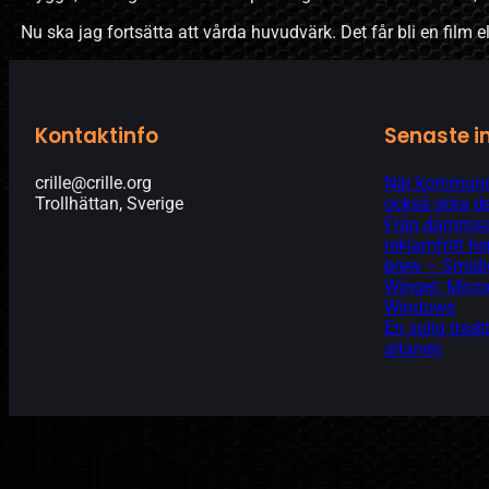
Nu ska jag fortsätta att vårda huvudvärk. Det får bli en film elle
Kontaktinfo
Senaste i
crille@crille.org
När kommunen
Trollhättan, Sverige
också göra de
Från dammsam
reklamfritt 
brew – Smidi
Winget: Micro
Windows
En solig tradi
altanen