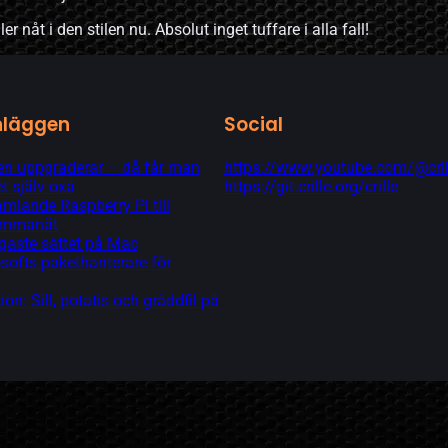
r nåt i den stilen nu. Absolut inget tuffare i alla fall!
nläggen
Social
 uppgraderar – då får man
https://www.youtube.com/@cril
t själv oxå
https://git.crille.org/crille
lande Raspberry Pi till
hemmanät
gaste sättet på Mac
softs pakethanterare för
tion: Sill, potatis och gräddfil på