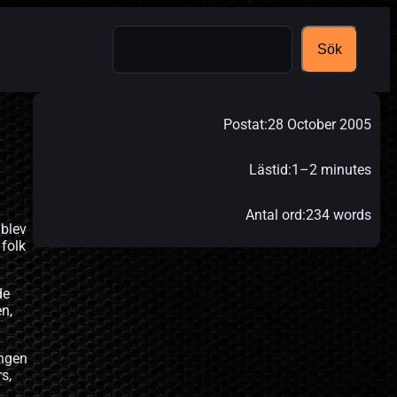
Search
Sök
Postat:
28 October 2005
Lästid:
1–2 minutes
Antal ord:
234 words
 blev
 folk
de
en,
ingen
s,