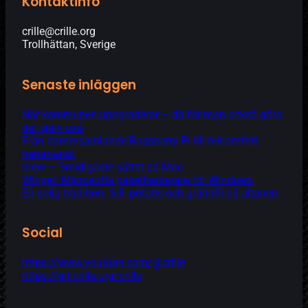
Kontaktinfo
crille@crille.org
Trollhättan, Sverige
Senaste inläggen
När kommunen uppgraderar – då får man också göra
det själv oxå
Från dammsamlande Raspberry Pi till reklamfritt
hemmanät
brew – Smidigaste sättet på Mac
Winget: Microsofts pakethanterare för Windows
En solig tradition: Sill, potatis och gräddfil på altanen
Social
https://www.youtube.com/@crille
https://git.crille.org/crille